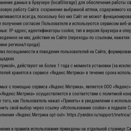
ранения данных в браузере (localStorage) для обеспечения работы 
зовую работу Сайта: сохранение выбранной аптеки, содержимого ко
вливаются всегда, поскольку без них Сайт не может функционирова
ле получения согласия Пользователя и используются сервисом веб-а
: IP-адрес; идентификаторы cookie; тип и версия браузера и опер
еденное на них; действия на Сайте (переходы по ссылкам, нажатия 
вне региона/города).
лиз посещаемости и поведения пользователей на Сайте, формировани
ощадках.
етрикой», действуют не более 1 года с момента установки (за иск
елей хранятся в сервисе «Яндекс.Метрика» в течение срока использ
мых с помощью сервиса «Яндекс.Метрика», является ООО «Яндекс» 
«Яндекс.Метрика» осуществляется в соответствии с политикой конфиде
е того, как Пользователь нажал «Принять» в уведомлении о использ
ть свой выбор через ссылку «Использование cookie» в подвале Сай
ения «Яндекс.Метрика opt-out»: https://yandex.ru/support/metrica
анения и правила использования приведены на отдельной странице С