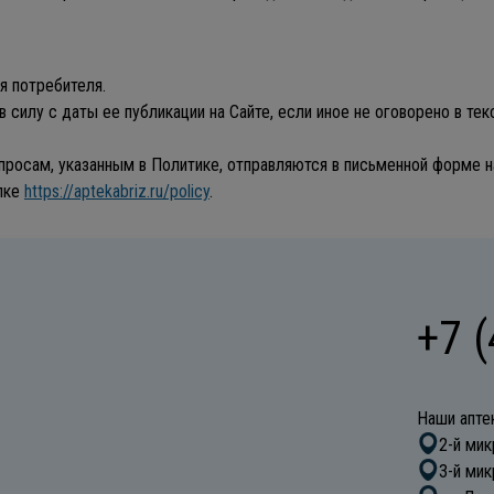
я потребителя.
в силу с даты ее публикации на Сайте, если иное не оговорено в те
росам, указанным в Политике, отправляются в письменной форме на 
ылке
https://aptekabriz.ru/policy
.
+7 
Наши апте
2-й мик
3-й мик