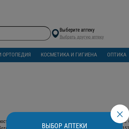
Выберите аптеку
Выбрать другую аптеку
И ОРТОПЕДИЯ
КОСМЕТИКА И ГИГИЕНА
ОПТИКА
остью "Бриз" (ИНН 2526005157, ОГРН 1022501147910, Юр. адрес: 69
ВЫБОР АПТЕКИ
ботана в соответствии с Федеральным законом от 27.07.2006 № 15