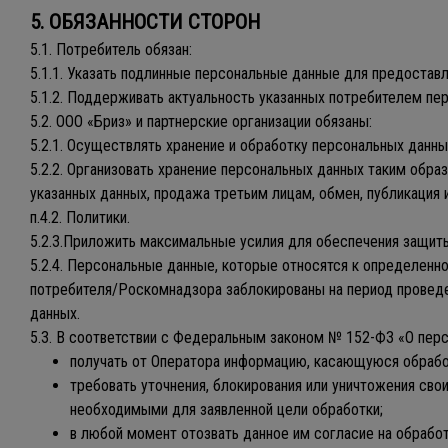
5. ОБЯЗАННОСТИ СТОРОН
5.1. Потребитель обязан:
5.1.1. Указать подлинные персональные данные для предостав
5.1.2. Поддерживать актуальность указанных потребителем пе
5.2. ООО «Бриз» и партнерские организации обязаны:
5.2.1. Осуществлять хранение и обработку персональных данны
5.2.2. Организовать хранение персональных данных таким обр
указанных данных, продажа третьим лицам, обмен, публикация 
п.4.2. Политики.
5.2.3.Приложить максимальные усилия для обеспечения защиты
5.2.4. Персональные данные, которые относятся к определен
потребителя/Роскомнадзора заблокированы на период проведе
данных.
5.3. В соответствии с Федеральным законом № 152-ФЗ «О перс
получать от Оператора информацию, касающуюся обрабо
требовать уточнения, блокирования или уничтожения сво
необходимыми для заявленной цели обработки;
в любой момент отозвать данное им согласие на обработк