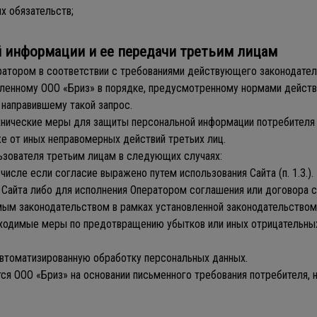
х обязательств;
й информации и ее передачи третьим лицам
ратором в соответствии с требованиями действующего законодате
равленному ООО «Бриз» в порядке, предусмотренному нормами дейс
направившему такой запрос.
хнические меры для защиты персональной информации потребителя 
же от иных неправомерных действий третьих лиц.
ьзователя третьим лицам в следующих случаях:
 числе если согласие выражено путем использования Сайта (п. 1.3.).
 Сайта либо для исполнения Оператором соглашения или договора 
мым законодательством в рамках установленной законодательством
бходимые меры по предотвращению убытков или иных отрицательных
еавтоматизированную обработку персональных данных.
я ООО «Бриз» на основании письменного требования потребителя, н