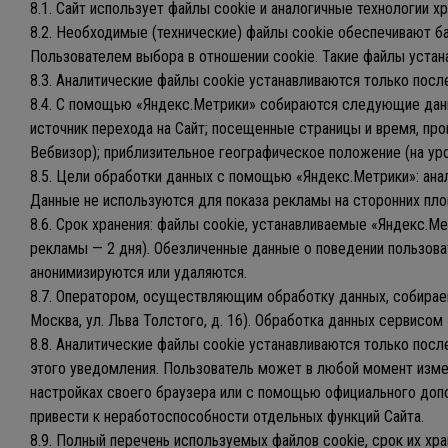
8.1. Сайт использует файлы cookie и аналогичные технологии х
8.2. Необходимые (технические) файлы cookie обеспечивают ба
Пользователем выбора в отношении cookie. Такие файлы устана
8.3. Аналитические файлы cookie устанавливаются только пос
8.4. С помощью «Яндекс.Метрики» собираются следующие данные
источник перехода на Сайт; посещенные страницы и время, пров
Вебвизор); приблизительное географическое положение (на уро
8.5. Цели обработки данных с помощью «Яндекс.Метрики»: ана
Данные не используются для показа рекламы на сторонних пл
8.6. Срок хранения: файлы cookie, устанавливаемые «Яндекс.М
рекламы — 2 дня). Обезличенные данные о поведении пользоват
анонимизируются или удаляются.
8.7. Оператором, осуществляющим обработку данных, собирае
Москва, ул. Льва Толстого, д. 16). Обработка данных сервисом 
8.8. Аналитические файлы cookie устанавливаются только посл
этого уведомления. Пользователь может в любой момент измени
настройках своего браузера или с помощью официального дополн
привести к неработоспособности отдельных функций Сайта.
8.9. Полный перечень используемых файлов cookie, срок их хр