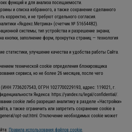
своих функций и для анализа посещаемости.
рзины и списка избранного, а также сохранение сделанного
ть корректно, и не требуют отдельного согласия.
налитики «Яндекс.Метрика» (счетчик № 51654482).
ационной системы; тип устройства и разрешение экрана;
на кнопки, заполнение форм, прокрутка страниц — технология
е статистики, улучшение качества и удобства работы Сайта.
лючением технической cookie определения блокировщика
ования сервиса, но не более 26 месяцев, после чего
(ИНН 7736207543, ОГРН 1027700229193, адрес: 119021, г.
нциальности Яндекса: https://yandex.ru/legal/confidential/.
овании cookie либо разрешил аналитику в разделе «Настройки»
та, а также ограничить или запретить сохранение cookie в
/general/opt-out.html. Отключение необходимых cookie может
айта:
Правила использования файлов cookie
.